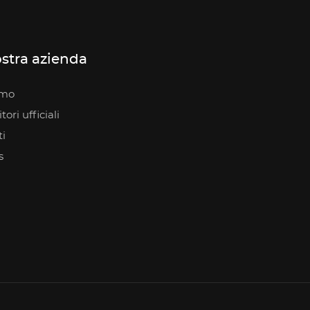
stra azienda
amo
ori ufficiali
i
s