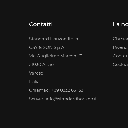
Contatti
La no
Standard Horizon Italia
Chi si
CSY & SON S.p.A.
Rivendit
Via Guglielmo Marconi, 7
Contatt
21030 Azzio
Cookie
Varese
Italia
Chiamaci:
+39 0332 631 331
Scrivici:
info@standardhorizon.it