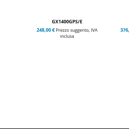
GX1400GPS/E
248,00 €
376
to, IVA
Prezzo suggerito, IVA
inclusa