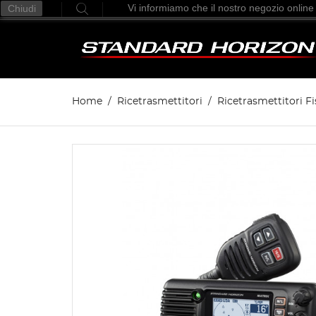
Vi informiamo che il nostro negozio online
Chiudi
Home
Ricetrasmettitori
Ricetrasmettitori Fi