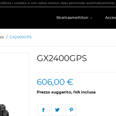
 utilizza i cookies e non salva nessun dato personale automaticamente,
Ricetrasmettitori
Acces
ssi
GX2400GPS
GX2400GPS
606,00 €
Prezzo suggerito, IVA inclusa