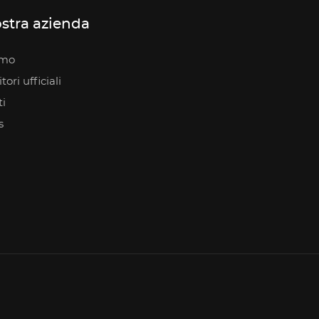
stra azienda
amo
ori ufficiali
i
s