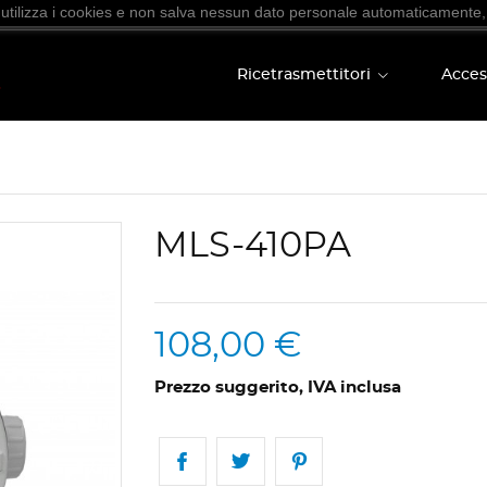
 utilizza i cookies e non salva nessun dato personale automaticamente,
Ricetrasmettitori
Acces
MLS-410PA
108,00 €
Prezzo suggerito, IVA inclusa