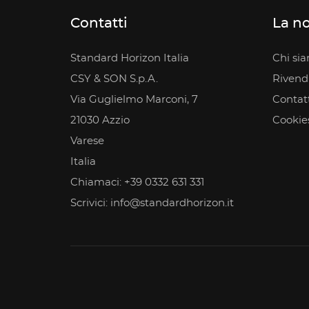
Contatti
La no
Standard Horizon Italia
Chi si
CSY & SON S.p.A.
Rivendit
Via Guglielmo Marconi, 7
Contatt
21030 Azzio
Cookie
Varese
Italia
Chiamaci:
+39 0332 631 331
Scrivici:
info@standardhorizon.it