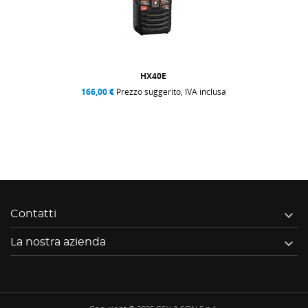
HX40E
166,00 €
Prezzo suggerito, IVA inclusa

Contatti

La nostra azienda