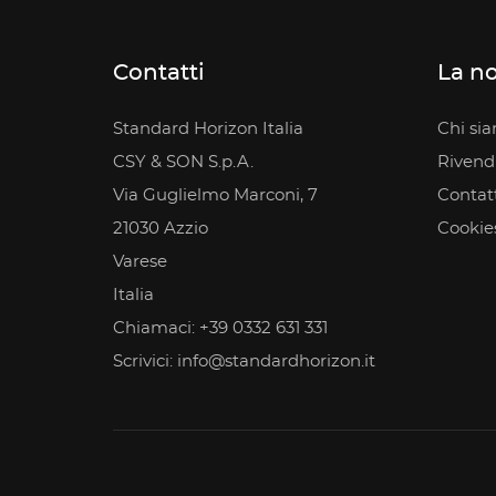
Contatti
La no
Standard Horizon Italia
Chi si
CSY & SON S.p.A.
Rivendit
Via Guglielmo Marconi, 7
Contatt
21030 Azzio
Cookie
Varese
Italia
Chiamaci:
+39 0332 631 331
Scrivici:
info@standardhorizon.it