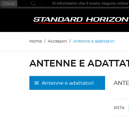
Vi informiamo che il nostro negozio online
Chiudi
Home
Accessori
Antenne e adattatori
ANTENNE E ADATTA
ANTE
Antenne e adattatori
VISTA