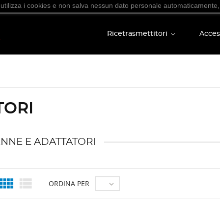
 utilizza i cookies e non salva nessun dato personale automaticamente,
Ricetrasmettitori
Acces
TORI
NNE E ADATTATORI


ORDINA PER
