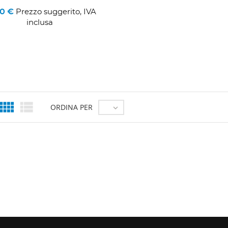
00 €
Prezzo suggerito, IVA
inclusa


ORDINA PER
