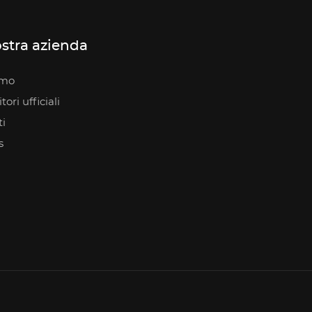
stra azienda
amo
ori ufficiali
i
s